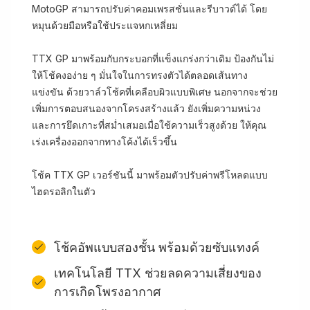
MotoGP สามารถปรับค่าคอมเพรสชั่นและรีบาวด์ได้ โดย
หมุนด้วยมือหรือใช้ประแจหกเหลี่ยม
TTX GP มาพร้อมกับกระบอกที่แข็งแกร่งกว่าเดิม ป้องกันไม่
ให้โช้คงอง่าย ๆ มั่นใจในการทรงตัวได้ตลอดเส้นทาง
แข่งขัน ด้วยวาล์วโช้คที่เคลือบผิวแบบพิเศษ นอกจากจะช่วย
เพิ่มการตอบสนองจากโครงสร้างแล้ว ยังเพิ่มความหน่วง
และการยึดเกาะที่สม่ำเสมอเมื่อใช้ความเร็วสูงด้วย ให้คุณ
เร่งเครื่องออกจากทางโค้งได้เร็วขึ้น
โช้ค TTX GP เวอร์ชันนี้ มาพร้อมตัวปรับค่าพรีโหลดแบบ
ไฮดรอลิกในตัว
โช้คอัพแบบสองชั้น พร้อมด้วยซับแทงค์
เทคโนโลยี TTX ช่วยลดความเสี่ยงของ
การเกิดโพรงอากาศ