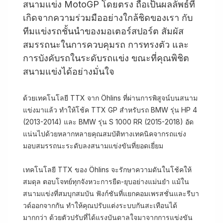
สนามแข่ง MotoGP โดยตรง ถือเป็นผลลัพธ์ที่
เกิดจากความร่วมมืออย่างใกล้ชิดของเรา กับ
ทีมแข่งรถชั้นนำของมอเตอร์สปอร์ต สัมผัส
สมรรถนะในการควบคุมรถ การทรงตัว และ
การบังคับรถในระดับรถแข่ง ขณะที่คุณพิชิต
สนามแข่งได้อย่างมั่นใจ
ด้วยเทคโนโลยี TTX จาก Öhlins ที่ผ่านการพิสูจน์บนสนาม
แข่งมาแล้ว ทำให้โช้ค TTX GP สำหรับรถ BMW รุ่น HP 4
(2013-2014) และ BMW รุ่น S 1000 RR (2015-2018) อัด
แน่นไปด้วยหลากหลายคุณสมบัติทางเทคนิคจากรถแข่ง
มอบสมรรถนะระดับลงสนามแข่งขันที่ยอดเยี่ยม
เทคโนโลยี TTX ของ Öhlins จะรักษาความดันในโช้คให้
สมดุล ตอบโจทย์ทุกจังหวะการยืด-ยุบอย่างแม่นยำ แม้ใน
สนามแข่งที่สมบุกสมบัน ฟังก์ชันที่แยกคอมเพรสชั่นและรีบา
วด์ออกจากกัน ทำให้คุณปรับแต่งระบบกันสะเทือนได้
มากกว่า ด้วยตัวปรับที่ได้แรงบันดาลใจมาจากการแข่งขัน