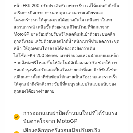
หน้า FKR 200 ปรับประสิทธิภาพการรีบาวด์ให้แม่นยำยิ่งขึ้น
เสริมการยึดเกาะ การควบคุม และความเสถียรของ
โครงสร้างรถ ให้คุณคุมรถได้อย่างมั่นใจ เหนือกว่าในทุก
สถานการณ์ เหนือชั้นด้วยฝาบนดีไซน์ใหม่ที่พัฒนาจาก
MotoGP มาพร้อมตัวปรับพรีโหลดที่แม่นยำด้วยระบบคลิก
ทุกครึ่งรอบ เสริมด้วยปลอกไกด์น้ำหนักเบาที่ช่วยลดภาระชุด
หน้า ให้คุณคอนโทรลรถได้คล่องตัวยิ่งกว่าเดิม
ไส้โช้ค FKR 200 Series มาพร้อมวงแหวนนำแบบแม่เหล็ก
ช่วยดึงท่อพรีโหลดขึ้นให้อัตโนมัติเมื่อถอดสปริง ช่วยให้การ
ซ่อมบำรุงหรือปรับแต่งเป็นเรื่องง่ายกว่าที่เคย ฟังก์ชันนี้ช่วย
เปลี่ยนการตั้งค่าที่ซับซ้อนให้กลายเป็นเรื่องง่ายและรวดเร็ว
ให้คุณเข้าถึงฟิลลิ่งการขับขี่ที่สมบูรณ์แบบในแบบฉบับของ
คุณเองได้อย่างง่ายดาย
การออกแบบฝาปิดด้านบนใหม่ที่ได้รับแรง
บันดาลใจจาก MotoGP
เสียงคลิกทุกครึ่งรอบเมื่อปรับสปริง