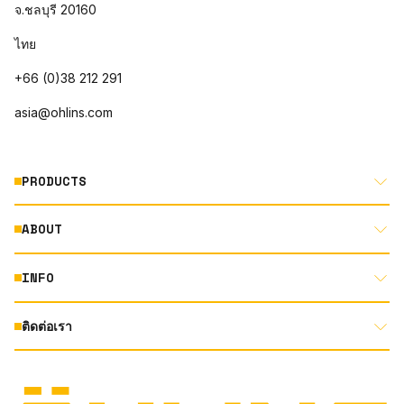
จ.ชลบุรี 20160
ไทย
+66 (0)38 212 291
asia@ohlins.com
PRODUCTS
ABOUT
MOTORCYCLE
AUTOMOTIVE
INFO
ABOUT US
MOUNTAIN BIKE
RACING
ติดต่อเรา
DOCUMENT LIBRARY
DEALER LOCATOR
PRODUCT SEARCH
INSTAGRAM
TERMS AND CONDITIONS