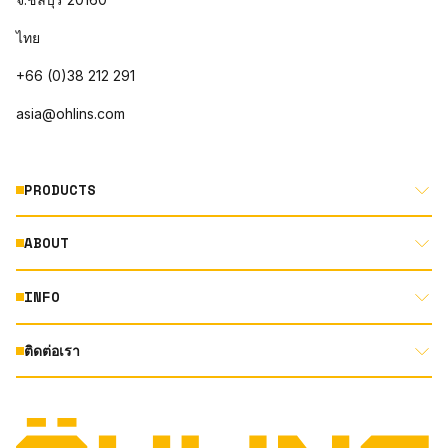
ไทย
+66 (0)38 212 291
asia@ohlins.com
PRODUCTS
ABOUT
MOTORCYCLE
AUTOMOTIVE
INFO
ABOUT US
MOUNTAIN BIKE
RACING
ติดต่อเรา
DOCUMENT LIBRARY
DEALER LOCATOR
PRODUCT SEARCH
INSTAGRAM
TERMS AND CONDITIONS
TECHNOLOGY