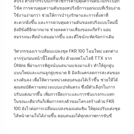
สปริง ต่างจากระบบเก่าที่ใช้การควบคุมความดันในกระบอก
โช้ค การควบคุมความดันของสปริงมีการออกแบบที่เรียบง่าย
ใช้งานง่ายกว่า ช่วยให้การบำรุงรักษาและการตั้งค่าที่
สะดวกยิ่งขึ้น และการควบคุมความดันของสปริงแบบใหม่นี้
ยังมีข้อดีอีกมากมาย ช่วยลดความเสี่ยงของแก๊สรั่ว มอบ
สมรรถนะที่สม่ำเสมอมากขึ้น และดีไซน์กะทัดรัดกว่าเดิม
วิศวกรของเราเปลี่ยนแปลงชุด FKR 100 โฉมใหม่ แตกต่าง
จากรุ่นก่อนหน้านี้โดยสิ้นเชิง ด้วยเทคโนโลยี TTX จาก
Öhlins ที่ผ่านการพิสูจน์บนสนามแข่งมาแล้ว ทำให้ลูกสูบ
แบบใหม่และแกนลูกสูบขนาด 8 มิลลิเมตรลดการสะสมของ
แรงดันลง เพื่อให้ความหน่วงตอบสนองได้เร็วขึ้น ช่วยให้ได้
คุณสมบัติความหน่วงแบบแปรผันตรง ซึ่งมีตัวเลือกในการ
ปรับแต่งมากขึ้น เพิ่มการยึดเกาะและการซับแรงกระแทก
ในขณะเดียวกันก็เพิ่มการทรงตัวของโครงสร้างด้วย FKR
100 ยังไวต่อการเปลี่ยนแปลงของแผ่นชิม ให้คุณปรับแต่งชุด
ไส้หน้าตามใจได้ง่ายขึ้น ตอบสนองได้ทุกสภาพการขับขี่