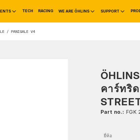
TECH
RACING
PRO
ENTS
WE ARE ÖHLINS
SUPPORT
LE / PANIGALE V4
OTIVE
RS
NTY
MOUNTAIN BIKE
HISTORY
SERVICE INFO & 
ÖHLINS
คาร์ทริ
STREET
Part no.:
FGK 
ยี่ห้อ