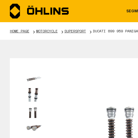
SEGM
HOME PAGE
MOTORCYCLE
SUPERSPORT
DUCATI 899 959 PANIGA
MOTORCYCLE
NEWS
MANUALS
AUTOM
CAREE
WARRA