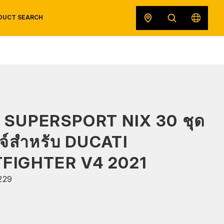
DUCT SEARCH
SAFETY DATA SHEETS
RECALLS
ORIGINAL EQUIPMENT
 SUPERSPORT NIX 30 ชุด
ดจ์สำหรับ DUCATI
FIGHTER V4 2021
229