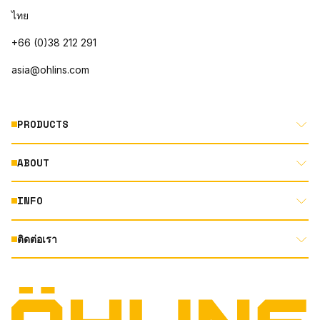
ไทย
+66 (0)38 212 291
asia@ohlins.com
PRODUCTS
ABOUT
MOTORCYCLE
AUTOMOTIVE
INFO
ABOUT US
MOUNTAIN BIKE
RACING
ติดต่อเรา
DOCUMENT LIBRARY
DEALER LOCATOR
PRODUCT SEARCH
INSTAGRAM
TERMS AND CONDITIONS
TECHNOLOGY