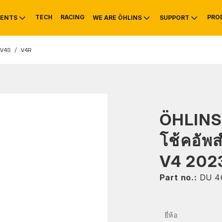
TECH
RACING
PRO
ENTS
WE ARE ÖHLINS
SUPPORT
V4S / V4R
OTIVE
RS
NTY
MOUNTAIN BIKE
HISTORY
SERVICE INFO & 
ÖHLINS
โช้คอัพ
V4 202
Part no.:
DU 4
ยี่ห้อ