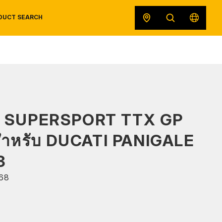
DUCT SEARCH
SAFETY DATA SHEETS
RECALLS
ORIGINAL EQUIPMENT
 SUPERSPORT TTX GP
สำหรับ DUCATI PANIGALE
3
68