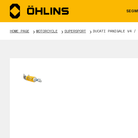
SEGM
HOME PAGE
MOTORCYCLE
SUPERSPORT
DUCATI PANIGALE V4 / 
MOTORCYCLE
NEWS
MANUALS
AUTOM
CAREE
WARRA