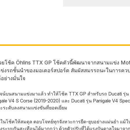
้วยโช้ค Öhlins TTX GP โช้คตัวนี้พัฒนาจากสนามแข่ง Mot
มแข่งรถชั้นนำของมอเตอร์สปอร์ต สัมผัสสมรรถนะในการคว
อย่างมั่นใจ
สูจน์บนสนามแข่งมาแล้ว ทำให้โช้ค TTX GP สำหรับรถ Ducati รุ่น 
igale V4 S Corse (2019-2020) และ Ducati รุ่น Panigale V4 Sp
ะดับลงสนามแข่งขันที่ยอดเยี่ยม
นโช้คให้สมดุล ตอบโจทย์ทุกจังหวะการยืด-ยุบอย่างแม่นยำ แม้ใน
ต่งระบบกันสะเทือนได้มากกว่า ด้วยตัวปรับที่ได้แรงบันดาลใจมา