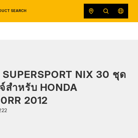
DUCT SEARCH
SAFETY DATA SHEETS
RECALLS
ORIGINAL EQUIPMENT
 SUPERSPORT NIX 30 ชุด
ดจ์สำหรับ HONDA
0RR 2012
222