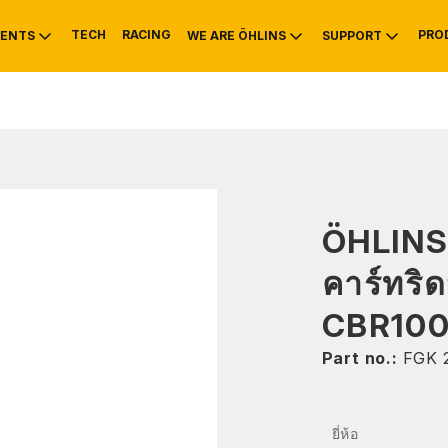
TECH
RACING
PRO
ENTS
WE ARE ÖHLINS
SUPPORT
OTIVE
RS
NTY
MOUNTAIN BIKE
HISTORY
SERVICE INFO & 
ÖHLINS
คาร์ทริ
CBR100
Part no.:
FGK 
ยี่ห้อ