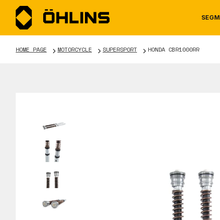
SEGM
HOME PAGE
MOTORCYCLE
SUPERSPORT
HONDA CBR1000RR
MOTORCYCLE
NEWS
MANUALS
AUTOM
CAREE
WARRA