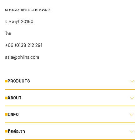
ต.หนองกะขะ อ.พานทอง
จ.ชลบุรี 20160
ไทย
+66 (0)38 212 291
asia@ohlins.com
PRODUCTS
ABOUT
MOTORCYCLE
AUTOMOTIVE
INFO
ABOUT US
MOUNTAIN BIKE
RACING
ติดต่อเรา
DOCUMENT LIBRARY