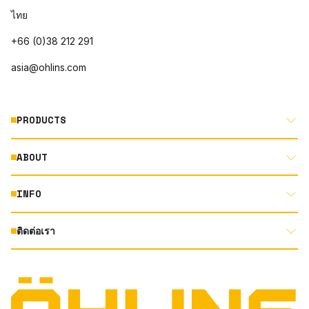
ไทย
+66 (0)38 212 291
asia@ohlins.com
PRODUCTS
ABOUT
MOTORCYCLE
AUTOMOTIVE
INFO
ABOUT US
MOUNTAIN BIKE
RACING
ติดต่อเรา
DOCUMENT LIBRARY
DEALER LOCATOR
PRODUCT SEARCH
INSTAGRAM
TERMS AND CONDITIONS
TECHNOLOGY