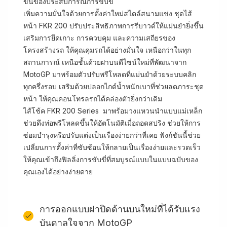
ขั้นของประสบการณ์การขับขี่
เพิ่มความมั่นใจด้วยการตั้งค่าใหม่สไตล์สนามแข่ง ชุดไส้
หน้า FKR 200 ปรับประสิทธิภาพการรีบาวด์ให้แม่นยำยิ่งขึ้น
เสริมการยึดเกาะ การควบคุม และความเสถียรของ
โครงสร้างรถ ให้คุณคุมรถได้อย่างมั่นใจ เหนือกว่าในทุก
สถานการณ์ เหนือชั้นด้วยฝาบนดีไซน์ใหม่ที่พัฒนาจาก
MotoGP มาพร้อมตัวปรับพรีโหลดที่แม่นยำด้วยระบบคลิก
ทุกครึ่งรอบ เสริมด้วยปลอกไกด์น้ำหนักเบาที่ช่วยลดภาระชุด
หน้า ให้คุณคอนโทรลรถได้คล่องตัวยิ่งกว่าเดิม
ไส้โช้ค FKR 200 Series มาพร้อมวงแหวนนำแบบแม่เหล็ก
ช่วยดึงท่อพรีโหลดขึ้นให้อัตโนมัติเมื่อถอดสปริง ช่วยให้การ
ซ่อมบำรุงหรือปรับแต่งเป็นเรื่องง่ายกว่าที่เคย ฟังก์ชันนี้ช่วย
เปลี่ยนการตั้งค่าที่ซับซ้อนให้กลายเป็นเรื่องง่ายและรวดเร็ว
ให้คุณเข้าถึงฟิลลิ่งการขับขี่ที่สมบูรณ์แบบในแบบฉบับของ
คุณเองได้อย่างง่ายดาย
การออกแบบฝาปิดด้านบนใหม่ที่ได้รับแรง
บันดาลใจจาก MotoGP