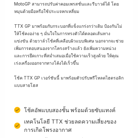
MotoGP สามารถปรับค่าคอมเพรสชั่นและรีบาวด์ได้ โดย
หมุนด้วยมือหรือใช้ประแจหกเหลี่ยม
TTX GP มาพร้อมกับกระบอกที่แข็งแกร่งกว่าเดิม ป้องกันไม่
ให้โช้คงอง่าย ๆ มั่นใจในการทรงตัวได้ตลอดเส้นทาง
แข่งขัน ด้วยวาล์วโช้คที่เคลือบผิวแบบพิเศษ นอกจากจะช่วย
เพิ่มการตอบสนองจากโครงสร้างแล้ว ยังเพิ่มความหน่วง
และการยึดเกาะที่สม่ำเสมอเมื่อใช้ความเร็วสูงด้วย ให้คุณ
เร่งเครื่องออกจากทางโค้งได้เร็วขึ้น
โช้ค TTX GP เวอร์ชันนี้ มาพร้อมตัวปรับพรีโหลดไฮดรอลิก
แบบสายโฮส
โช้คอัพแบบสองชั้น พร้อมด้วยซับแทงค์
เทคโนโลยี TTX ช่วยลดความเสี่ยงของ
การเกิดโพรงอากาศ