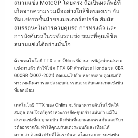
สนามแข่ง MotoGP โดยตรง ถือเป็นผลลัพธ์ที่
เกิดจากความร่วมมืออย่างใกล้ชิดของเรา กับ
ทีมแข่งรถชั้นนำของมอเตอร์สปอร์ต สัมผัส
สมรรถนะในการควบคุมรถ การทรงตัว และ
การบังคับรถในระดับรถแข่ง ขณะที่คุณพิชิต
สนามแข่งได้อย่างมั่นใจ
ด้วยเทคโนโลยี TTX จาก Öhlins ที่ผ่านการพิสูจน์บนสนาม
แข่งมาแล้ว ทำให้โช้ค TTX GP สำหรับรถ Honda รุ่น CBR
600RR (2007-2021) อัดแน่นไปด้วยหลากหลายคุณสมบัติ
ทางเทคนิคจากรถแข่ง มอบสมรรถนะระดับลงสนามแข่งขัน
ที่ยอดเยี่ยม
เทคโนโลยี TTX ของ Öhlins จะรักษาความดันในโช้คให้
สมดุล ตอบโจทย์ทุกจังหวะการยืด-ยุบอย่างแม่นยำ แม้ใน
สนามแข่งที่สมบุกสมบัน ฟังก์ชันที่แยกคอมเพรสชั่นและรีบา
วด์ออกจากกัน ทำให้คุณปรับแต่งระบบกันสะเทือนได้
มากกว่า ด้วยตัวปรับที่ได้แรงบันดาลใจมาจากการแข่งขัน