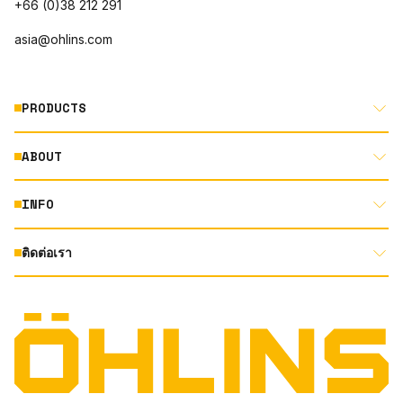
+66 (0)38 212 291
asia@ohlins.com
PRODUCTS
ABOUT
MOTORCYCLE
AUTOMOTIVE
INFO
ABOUT US
MOUNTAIN BIKE
RACING
ติดต่อเรา
DOCUMENT LIBRARY
DEALER LOCATOR
PRODUCT SEARCH
INSTAGRAM
TERMS AND CONDITIONS
TECHNOLOGY
PRIVACY STATEMENT
FACEBOOK
ORIGINAL EQUIPMENT
YOUTUBE