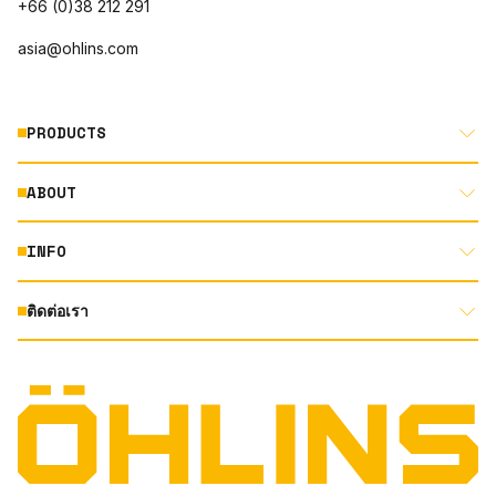
+66 (0)38 212 291
asia@ohlins.com
PRODUCTS
ABOUT
MOTORCYCLE
AUTOMOTIVE
INFO
ABOUT US
MOUNTAIN BIKE
RACING
ติดต่อเรา
DOCUMENT LIBRARY
DEALER LOCATOR
PRODUCT SEARCH
INSTAGRAM
TERMS AND CONDITIONS
TECHNOLOGY
PRIVACY STATEMENT
FACEBOOK
ORIGINAL EQUIPMENT
YOUTUBE