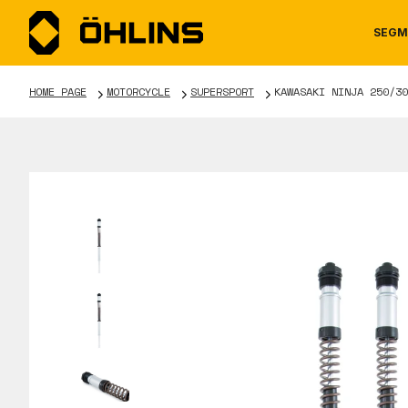
SEGM
HOME PAGE
MOTORCYCLE
SUPERSPORT
KAWASAKI NINJA 250/30
MOTORCYCLE
NEWS
MANUALS
AUTOM
CAREE
WARRA