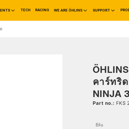
TECH
RACING
PRO
ENTS
WE ARE ÖHLINS
SUPPORT
0
OTIVE
RS
NTY
MOUNTAIN BIKE
HISTORY
SERVICE INFO & 
ÖHLINS
คาร์ทริ
NINJA 
Part no.:
FKS 
ยี่ห้อ