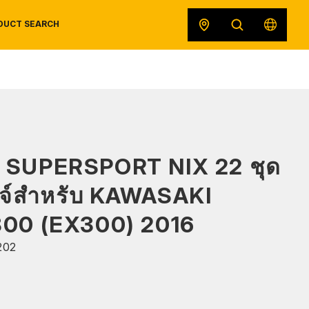
DUCT SEARCH
SAFETY DATA SHEETS
RECALLS
ORIGINAL EQUIPMENT
 SUPERSPORT NIX 22 ชุด
ดจ์สำหรับ KAWASAKI
300 (EX300) 2016
202