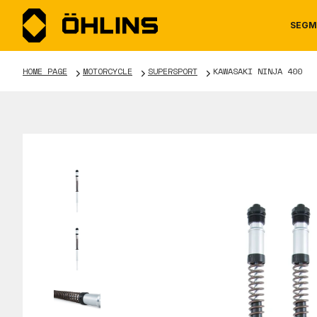
SEGM
HOME PAGE
MOTORCYCLE
SUPERSPORT
KAWASAKI NINJA 400
MOTORCYCLE
NEWS
MANUALS
AUTOM
CAREE
WARRA