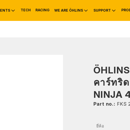
TECH
RACING
PRO
ENTS
WE ARE ÖHLINS
SUPPORT
OTIVE
RS
NTY
MOUNTAIN BIKE
HISTORY
SERVICE INFO & 
ÖHLINS
คาร์ทริ
NINJA 
Part no.:
FKS 
ยี่ห้อ