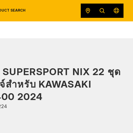
DUCT SEARCH
SAFETY DATA SHEETS
RECALLS
ORIGINAL EQUIPMENT
 SUPERSPORT NIX 22 ชุด
ดจ์สำหรับ KAWASAKI
400 2024
224