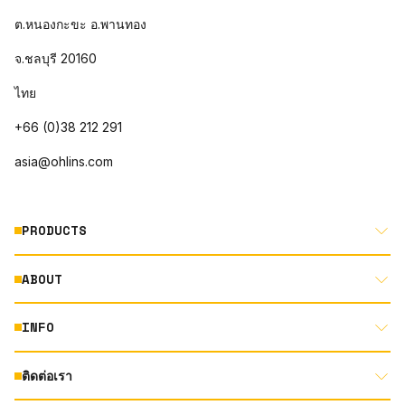
ต.หนองกะขะ อ.พานทอง
จ.ชลบุรี 20160
ไทย
+66 (0)38 212 291
asia@ohlins.com
PRODUCTS
ABOUT
MOTORCYCLE
AUTOMOTIVE
INFO
ABOUT US
MOUNTAIN BIKE
RACING
ติดต่อเรา
DOCUMENT LIBRARY