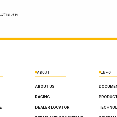
กันสามเรท
ABOUT
INFO
ABOUT US
DOCUMEN
RACING
PRODUCT
E
DEALER LOCATOR
TECHNO