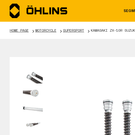
SEGM
HOME PAGE
MOTORCYCLE
SUPERSPORT
KAWASAKI ZX-10R SUZUK
MOTORCYCLE
NEWS
MANUALS
AUTOM
CAREE
WARRA