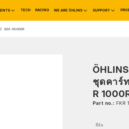
TECH
RACING
PRO
ENTS
WE ARE ÖHLINS
SUPPORT
I GSX-R1000R
OTIVE
RS
NTY
MOUNTAIN BIKE
HISTORY
SERVICE INFO & 
ÖHLINS
ชุดคาร์
R 1000
Part no.:
FKR 
ยี่ห้อ