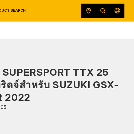
DUCT SEARCH
SAFETY DATA SHEETS
RECALLS
ORIGINAL EQUIPMENT
 SUPERSPORT TTX 25
ทริดจ์สำหรับ SUZUKI GSX-
R 2022
105