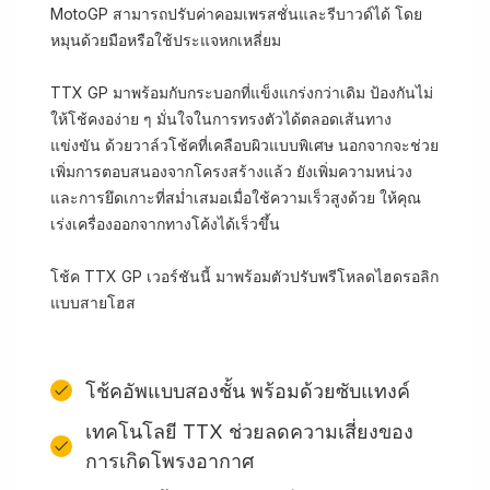
MotoGP สามารถปรับค่าคอมเพรสชั่นและรีบาวด์ได้ โดย
หมุนด้วยมือหรือใช้ประแจหกเหลี่ยม
TTX GP มาพร้อมกับกระบอกที่แข็งแกร่งกว่าเดิม ป้องกันไม่
ให้โช้คงอง่าย ๆ มั่นใจในการทรงตัวได้ตลอดเส้นทาง
แข่งขัน ด้วยวาล์วโช้คที่เคลือบผิวแบบพิเศษ นอกจากจะช่วย
เพิ่มการตอบสนองจากโครงสร้างแล้ว ยังเพิ่มความหน่วง
และการยึดเกาะที่สม่ำเสมอเมื่อใช้ความเร็วสูงด้วย ให้คุณ
เร่งเครื่องออกจากทางโค้งได้เร็วขึ้น
โช้ค TTX GP เวอร์ชันนี้ มาพร้อมตัวปรับพรีโหลดไฮดรอลิก
แบบสายโฮส
โช้คอัพแบบสองชั้น พร้อมด้วยซับแทงค์
เทคโนโลยี TTX ช่วยลดความเสี่ยงของ
การเกิดโพรงอากาศ