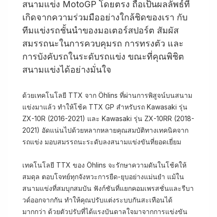
สนามแข่ง MotoGP โดยตรง ถือเป็นผลลัพธ์ที่
เกิดจากความร่วมมืออย่างใกล้ชิดของเรา กับ
ทีมแข่งรถชั้นนำของมอเตอร์สปอร์ต สัมผัส
สมรรถนะในการควบคุมรถ การทรงตัว และ
การบังคับรถในระดับรถแข่ง ขณะที่คุณพิชิต
สนามแข่งได้อย่างมั่นใจ
ด้วยเทคโนโลยี TTX จาก Öhlins ที่ผ่านการพิสูจน์บนสนาม
แข่งมาแล้ว ทำให้โช้ค TTX GP สำหรับรถ Kawasaki รุ่น
ZX-10R (2016-2021) และ Kawasaki รุ่น ZX-10RR (2018-
2021) อัดแน่นไปด้วยหลากหลายคุณสมบัติทางเทคนิคจาก
รถแข่ง มอบสมรรถนะระดับลงสนามแข่งขันที่ยอดเยี่ยม
เทคโนโลยี TTX ของ Öhlins จะรักษาความดันในโช้คให้
สมดุล ตอบโจทย์ทุกจังหวะการยืด-ยุบอย่างแม่นยำ แม้ใน
สนามแข่งที่สมบุกสมบัน ฟังก์ชันที่แยกคอมเพรสชั่นและรีบา
วด์ออกจากกัน ทำให้คุณปรับแต่งระบบกันสะเทือนได้
มากกว่า ด้วยตัวปรับที่ได้แรงบันดาลใจมาจากการแข่งขัน