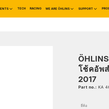
TECH
RACING
PRO
ENTS
WE ARE ÖHLINS
SUPPORT
OTIVE
RS
NTY
MOUNTAIN BIKE
HISTORY
SERVICE INFO & 
ÖHLINS
โช้คอั
2017
Part no.:
KA 4
ยี่ห้อ