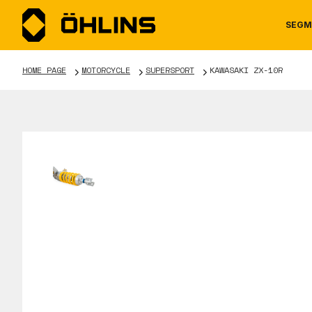
SEGM
HOME PAGE
MOTORCYCLE
SUPERSPORT
KAWASAKI ZX-10R
MOTORCYCLE
NEWS
MANUALS
AUTOM
CAREE
WARRA