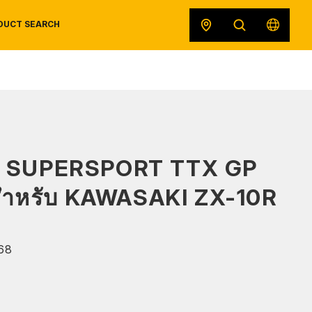
DUCT SEARCH
SAFETY DATA SHEETS
RECALLS
ORIGINAL EQUIPMENT
 SUPERSPORT TTX GP
พสำหรับ KAWASAKI ZX-10R
68