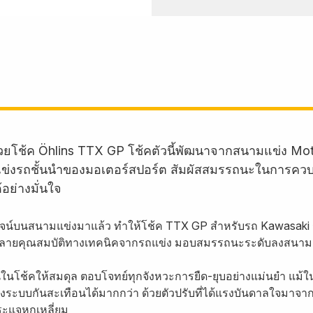
้วยโช้ค Öhlins TTX GP โช้คตัวนี้พัฒนาจากสนามแข่ง Mot
มแข่งรถชั้นนำของมอเตอร์สปอร์ต สัมผัสสมรรถนะในการคว
อย่างมั่นใจ
สูจน์บนสนามแข่งมาแล้ว ทำให้โช้ค TTX GP สำหรับรถ Kawasaki ร
ลายคุณสมบัติทางเทคนิคจากรถแข่ง มอบสมรรถนะระดับลงสนามแข่
นโช้คให้สมดุล ตอบโจทย์ทุกจังหวะการยืด-ยุบอย่างแม่นยำ แม้ใน
ต่งระบบกันสะเทือนได้มากกว่า ด้วยตัวปรับที่ได้แรงบันดาลใจมา
ประแจหกเหลี่ยม