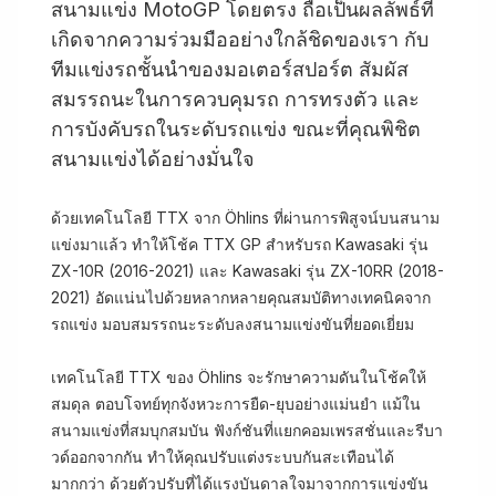
สนามแข่ง MotoGP โดยตรง ถือเป็นผลลัพธ์ที่
เกิดจากความร่วมมืออย่างใกล้ชิดของเรา กับ
ทีมแข่งรถชั้นนำของมอเตอร์สปอร์ต สัมผัส
สมรรถนะในการควบคุมรถ การทรงตัว และ
การบังคับรถในระดับรถแข่ง ขณะที่คุณพิชิต
สนามแข่งได้อย่างมั่นใจ
ด้วยเทคโนโลยี TTX จาก Öhlins ที่ผ่านการพิสูจน์บนสนาม
แข่งมาแล้ว ทำให้โช้ค TTX GP สำหรับรถ Kawasaki รุ่น
ZX-10R (2016-2021) และ Kawasaki รุ่น ZX-10RR (2018-
2021) อัดแน่นไปด้วยหลากหลายคุณสมบัติทางเทคนิคจาก
รถแข่ง มอบสมรรถนะระดับลงสนามแข่งขันที่ยอดเยี่ยม
เทคโนโลยี TTX ของ Öhlins จะรักษาความดันในโช้คให้
สมดุล ตอบโจทย์ทุกจังหวะการยืด-ยุบอย่างแม่นยำ แม้ใน
สนามแข่งที่สมบุกสมบัน ฟังก์ชันที่แยกคอมเพรสชั่นและรีบา
วด์ออกจากกัน ทำให้คุณปรับแต่งระบบกันสะเทือนได้
มากกว่า ด้วยตัวปรับที่ได้แรงบันดาลใจมาจากการแข่งขัน