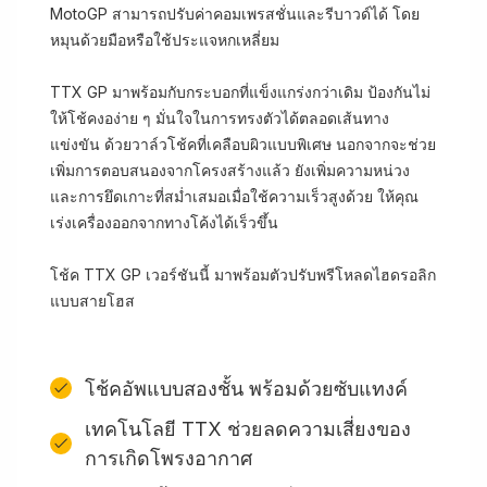
MotoGP สามารถปรับค่าคอมเพรสชั่นและรีบาวด์ได้ โดย
หมุนด้วยมือหรือใช้ประแจหกเหลี่ยม
TTX GP มาพร้อมกับกระบอกที่แข็งแกร่งกว่าเดิม ป้องกันไม่
ให้โช้คงอง่าย ๆ มั่นใจในการทรงตัวได้ตลอดเส้นทาง
แข่งขัน ด้วยวาล์วโช้คที่เคลือบผิวแบบพิเศษ นอกจากจะช่วย
เพิ่มการตอบสนองจากโครงสร้างแล้ว ยังเพิ่มความหน่วง
และการยึดเกาะที่สม่ำเสมอเมื่อใช้ความเร็วสูงด้วย ให้คุณ
เร่งเครื่องออกจากทางโค้งได้เร็วขึ้น
โช้ค TTX GP เวอร์ชันนี้ มาพร้อมตัวปรับพรีโหลดไฮดรอลิก
แบบสายโฮส
โช้คอัพแบบสองชั้น พร้อมด้วยซับแทงค์
เทคโนโลยี TTX ช่วยลดความเสี่ยงของ
การเกิดโพรงอากาศ