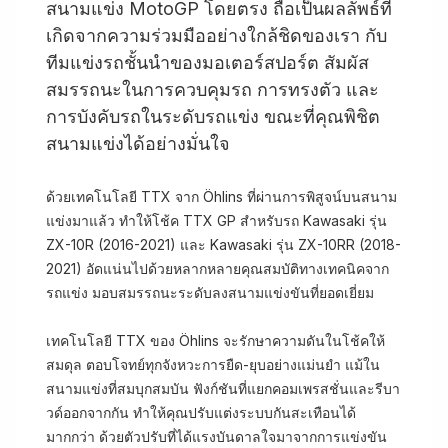
สนามแข่ง MotoGP โดยตรง ถือเป็นผลลัพธ์ที่
เกิดจากความร่วมมืออย่างใกล้ชิดของเรา กับ
ทีมแข่งรถชั้นนำของมอเตอร์สปอร์ต สัมผัส
สมรรถนะในการควบคุมรถ การทรงตัว และ
การบังคับรถในระดับรถแข่ง ขณะที่คุณพิชิต
สนามแข่งได้อย่างมั่นใจ
ด้วยเทคโนโลยี TTX จาก Öhlins ที่ผ่านการพิสูจน์บนสนาม
แข่งมาแล้ว ทำให้โช้ค TTX GP สำหรับรถ Kawasaki รุ่น
ZX-10R (2016-2021) และ Kawasaki รุ่น ZX-10RR (2018-
2021) อัดแน่นไปด้วยหลากหลายคุณสมบัติทางเทคนิคจาก
รถแข่ง มอบสมรรถนะระดับลงสนามแข่งขันที่ยอดเยี่ยม
เทคโนโลยี TTX ของ Öhlins จะรักษาความดันในโช้คให้
สมดุล ตอบโจทย์ทุกจังหวะการยืด-ยุบอย่างแม่นยำ แม้ใน
สนามแข่งที่สมบุกสมบัน ฟังก์ชันที่แยกคอมเพรสชั่นและรีบา
วด์ออกจากกัน ทำให้คุณปรับแต่งระบบกันสะเทือนได้
มากกว่า ด้วยตัวปรับที่ได้แรงบันดาลใจมาจากการแข่งขัน