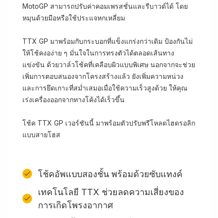
MotoGP สามารถปรับค่าคอมเพรสชั่นและรีบาวด์ได้ โดย
หมุนด้วยมือหรือใช้ประแจหกเหลี่ยม
TTX GP มาพร้อมกับกระบอกที่แข็งแกร่งกว่าเดิม ป้องกันไม่
ให้โช้คงอง่าย ๆ มั่นใจในการทรงตัวได้ตลอดเส้นทาง
แข่งขัน ด้วยวาล์วโช้คที่เคลือบผิวแบบพิเศษ นอกจากจะช่วย
เพิ่มการตอบสนองจากโครงสร้างแล้ว ยังเพิ่มความหน่วง
และการยึดเกาะที่สม่ำเสมอเมื่อใช้ความเร็วสูงด้วย ให้คุณ
เร่งเครื่องออกจากทางโค้งได้เร็วขึ้น
โช้ค TTX GP เวอร์ชันนี้ มาพร้อมตัวปรับพรีโหลดไฮดรอลิก
แบบสายโฮส
โช้คอัพแบบสองชั้น พร้อมด้วยซับแทงค์
เทคโนโลยี TTX ช่วยลดความเสี่ยงของ
การเกิดโพรงอากาศ