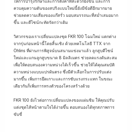
ให้การบำรุงรักษาและการตั้งค่าที่สะดวกยิ่งขึ้น และการ
ควบคุมความดันของสปริงแบบใหม่นี้ยังมีข้อดีอีกมากมาย
ช่วยลดความเสี่ยงของแก๊สรั่ว มอบสมรรถนะที่สม่ำเสมอมาก
ขึ้น และดีไซน์กะทัดรัดกว่าเดิม
วิศวกรของเราเปลี่ยนแปลงชุด FKR 100 โฉมใหม่ แตกต่าง
จากรุ่นก่อนหน้านี้โดยสิ้นเชิง ด้วยเทคโนโลยี TTX จาก
Öhlins ที่ผ่านการพิสูจน์บนสนามแข่งมาแล้ว ลูกสูบดีไซน์
ใหม่และแกนลูกสูบขนาด 8 มิลลิเมตร ช่วยลดแรงดันสะสม
เพื่อให้ตอบสนองความหน่วงได้เร็วขึ้น ช่วยให้ได้คุณสมบัติ
ความหน่วงแบบแปรผันตรง ซึ่งมีตัวเลือกในการปรับแต่ง
มากขึ้น เพิ่มการยึดเกาะและการซับแรงกระแทก ในขณะ
เดียวกันก็เพิ่มการทรงตัวของโครงสร้างด้วย
FKR 100 ยังไวต่อการเปลี่ยนแปลงของแผ่นชิม ให้คุณปรับ
แต่งชุดไส้หน้าตามใจได้ง่ายขึ้น ตอบสนองได้ทุกสภาพการ
ขับขี่