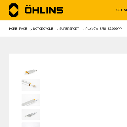
SEGM
HOME PAGE
MOTORCYCLE
SUPERSPORT
กันสะบัด BMW S1000RR
MOTORCYCLE
NEWS
MANUALS
AUTOM
CAREE
WARRA