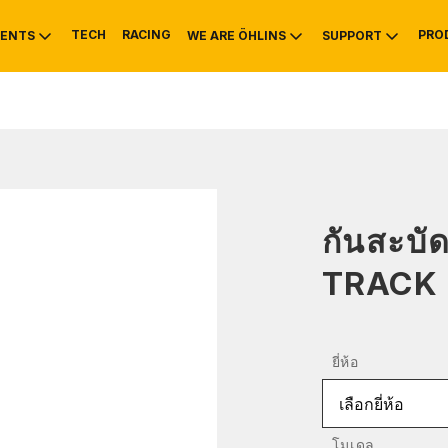
TECH
RACING
PRO
ENTS
WE ARE ÖHLINS
SUPPORT
OTIVE
RS
NTY
MOUNTAIN BIKE
HISTORY
SERVICE INFO & 
กันสะบั
TRACK
ยี่ห้อ
เลือกยี่ห้อ
โมเดล