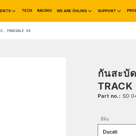
TECH
RACING
PRO
ENTS
WE ARE ÖHLINS
SUPPORT
LE, PANIGALE V4
OTIVE
RS
NTY
MOUNTAIN BIKE
HISTORY
SERVICE INFO & 
กันสะบั
TRACK
Part no.:
SD 0
ยี่ห้อ
Ducati