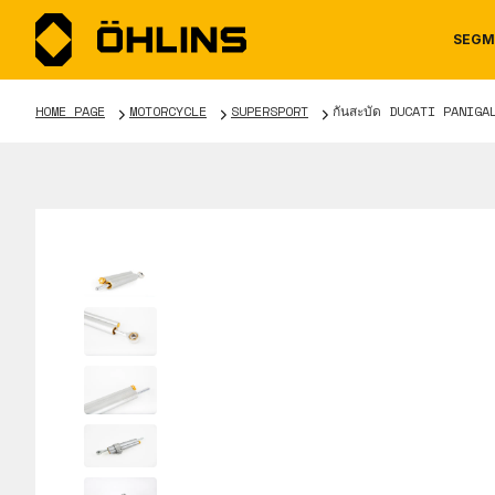
SEGM
HOME PAGE
MOTORCYCLE
SUPERSPORT
กันสะบัด DUCATI PANIGA
MOTORCYCLE
NEWS
MANUALS
AUTOM
CAREE
WARRA