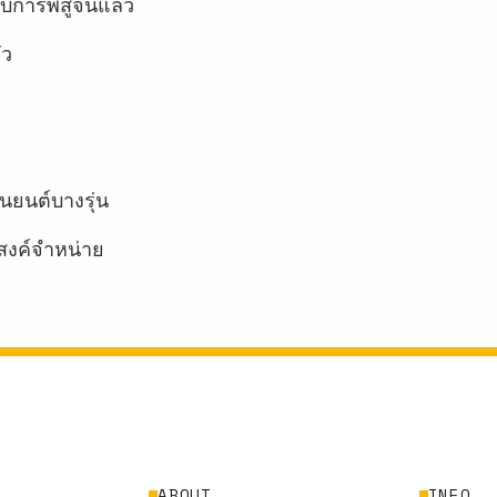
บการพิสูจน์แล้ว
ัว
นยนต์บางรุ่น
สงค์จำหน่าย
ABOUT
INFO