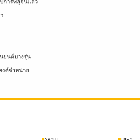
บการพิสูจน์แล้ว
ัว
นยนต์บางรุ่น
สงค์จำหน่าย
ABOUT
INFO