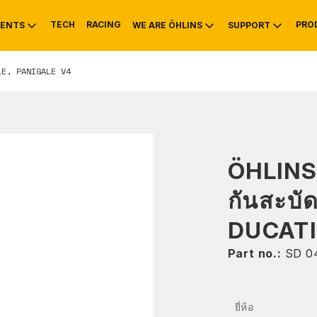
TECH
RACING
PRO
ENTS
WE ARE ÖHLINS
SUPPORT
LE, PANIGALE V4
OTIVE
RS
NTY
MOUNTAIN BIKE
HISTORY
SERVICE INFO & 
ÖHLIN
กันสะบั
DUCATI
Part no.:
SD 0
ยี่ห้อ