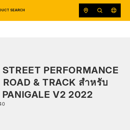
DUCT SEARCH
SAFETY DATA SHEETS
RECALLS
ORIGINAL EQUIPMENT
S STREET PERFORMANCE
ด ROAD & TRACK สำหรับ
 PANIGALE V2 2022
40