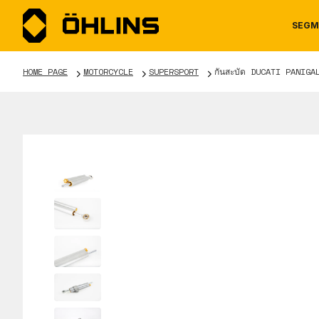
SEGM
HOME PAGE
MOTORCYCLE
SUPERSPORT
กันสะบัด DUCATI PANIGA
MOTORCYCLE
NEWS
MANUALS
AUTOM
CAREE
WARRA