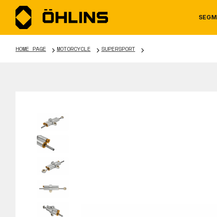
SEGM
HOME PAGE
MOTORCYCLE
SUPERSPORT
MOTORCYCLE
NEWS
MANUALS
AUTOM
CAREE
WARRA