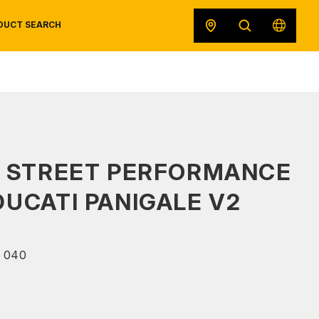
DUCT SEARCH
SAFETY DATA SHEETS
RECALLS
ORIGINAL EQUIPMENT
S STREET PERFORMANCE
 DUCATI PANIGALE V2
 040