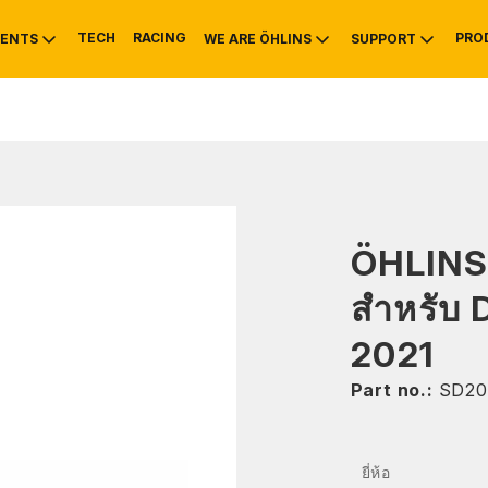
TECH
RACING
PRO
ENTS
WE ARE ÖHLINS
SUPPORT
OTIVE
RS
NTY
MOUNTAIN BIKE
HISTORY
SERVICE INFO & 
ÖHLIN
สำหรับ
2021
Part no.:
SD20
ยี่ห้อ