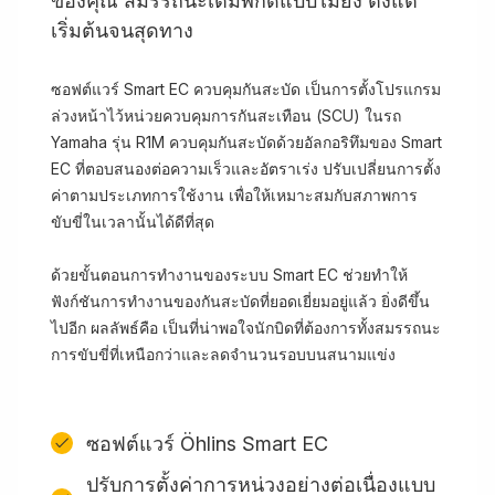
ของคุณ สมรรถนะเต็มพิกัดแบบไม่ยั้ง ตั้งแต่
เริ่มต้นจนสุดทาง
ซอฟต์แวร์ Smart EC ควบคุมกันสะบัด เป็นการตั้งโปรแกรม
ล่วงหน้าไว้หน่วยควบคุมการกันสะเทือน (SCU) ในรถ
Yamaha รุ่น R1M ควบคุมกันสะบัดด้วยอัลกอริทึมของ Smart
EC ที่ตอบสนองต่อความเร็วและอัตราเร่ง ปรับเปลี่ยนการตั้ง
ค่าตามประเภทการใช้งาน เพื่อให้เหมาะสมกับสภาพการ
ขับขี่ในเวลานั้นได้ดีที่สุด
ด้วยขั้นตอนการทำงานของระบบ Smart EC ช่วยทำให้
ฟังก์ชันการทำงานของกันสะบัดที่ยอดเยี่ยมอยู่แล้ว ยิ่งดีขึ้น
ไปอีก ผลลัพธ์คือ เป็นที่น่าพอใจนักบิดที่ต้องการทั้งสมรรถนะ
การขับขี่ที่เหนือกว่าและลดจำนวนรอบบนสนามแข่ง
ซอฟต์แวร์ Öhlins Smart EC
ปรับการตั้งค่าการหน่วงอย่างต่อเนื่องแบบ