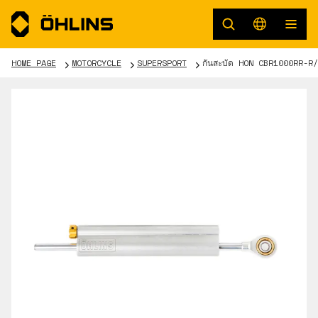
HOME PAGE
MOTORCYCLE
SUPERSPORT
กันสะบัด HON CBR1000RR-R