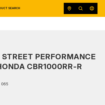
DUCT SEARCH
SAFETY DATA SHEETS
RECALLS
ORIGINAL EQUIPMENT
S STREET PERFORMANCE
 HONDA CBR1000RR-R
 065