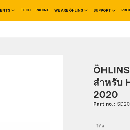
TECH
RACING
PRO
ENTS
WE ARE ÖHLINS
SUPPORT
OTIVE
RS
NTY
MOUNTAIN BIKE
HISTORY
SERVICE INFO & 
ÖHLIN
สำหรับ
2020
Part no.:
SD20
ยี่ห้อ