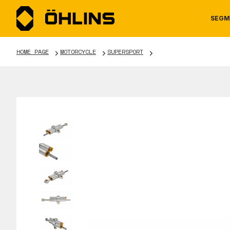
SEGM
HOME PAGE
MOTORCYCLE
SUPERSPORT
MOTORCYCLE
NEWS
MANUALS
AUTOM
CAREE
WARRA