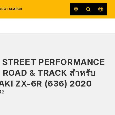
DUCT SEARCH
SAFETY DATA SHEETS
RECALLS
ORIGINAL EQUIPMENT
S STREET PERFORMANCE
ด ROAD & TRACK สำหรับ
KI ZX-6R (636) 2020
42