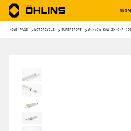
SEGM
HOME PAGE
MOTORCYCLE
SUPERSPORT
กันสะบัด KAW ZX-6-R (6
MOTORCYCLE
NEWS
MANUALS
AUTOM
CAREE
WARRA