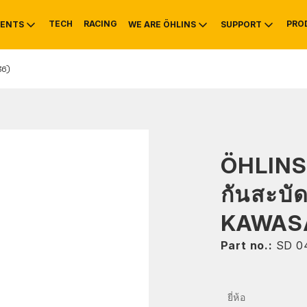
TECH
RACING
PRO
ENTS
WE ARE ÖHLINS
SUPPORT
36)
OTIVE
RS
NTY
MOUNTAIN BIKE
HISTORY
SERVICE INFO & 
ÖHLIN
กันสะบั
KAWASA
Part no.:
SD 0
ยี่ห้อ