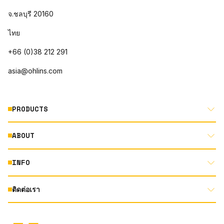
จ.ชลบุรี 20160
ไทย
+66 (0)38 212 291
asia@ohlins.com
PRODUCTS
ABOUT
MOTORCYCLE
AUTOMOTIVE
INFO
ABOUT US
MOUNTAIN BIKE
RACING
ติดต่อเรา
DOCUMENT LIBRARY
DEALER LOCATOR
PRODUCT SEARCH
INSTAGRAM