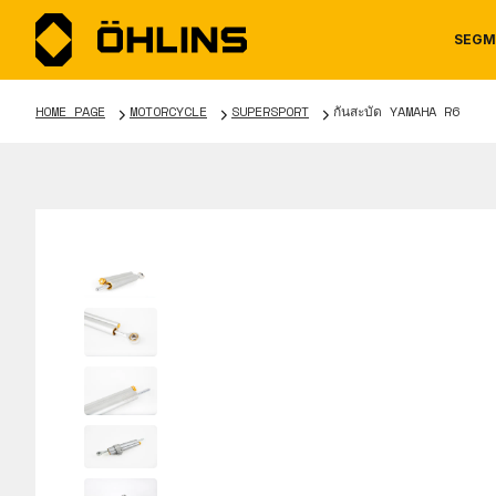
SEGM
HOME PAGE
MOTORCYCLE
SUPERSPORT
กันสะบัด YAMAHA R6
MOTORCYCLE
NEWS
MANUALS
AUTOM
CAREE
WARRA