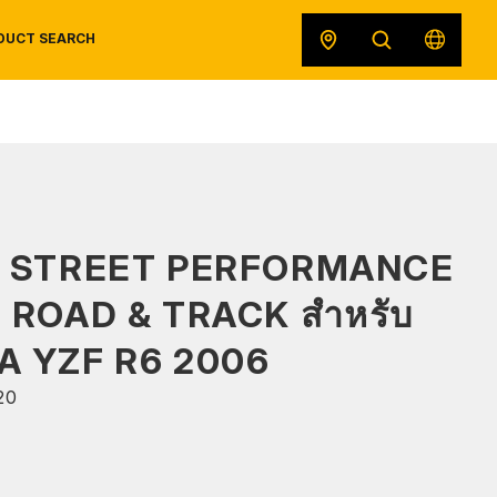
DUCT SEARCH
SAFETY DATA SHEETS
RECALLS
ORIGINAL EQUIPMENT
S STREET PERFORMANCE
ด ROAD & TRACK สำหรับ
 YZF R6 2006
20