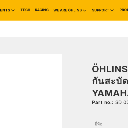
TECH
RACING
PRO
ENTS
WE ARE ÖHLINS
SUPPORT
OTIVE
RS
NTY
MOUNTAIN BIKE
HISTORY
SERVICE INFO & 
ÖHLIN
กันสะบั
YAMAHA
Part no.:
SD 0
ยี่ห้อ