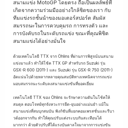
สนามแข่ง MotoGP โดยตรง ถือเป็นผลลัพธ์ที่
เกิดจากความร่วมมืออย่างใกล้ชิดของเรา กับ
ทีมแข่งรถชั้นนำของมอเตอร์สปอร์ต สัมผัส
สมรรถนะในการควบคุมรถ การทรงตัว และ
การบังคับรถในระดับรถแข่ง ขณะที่คุณพิชิต
สนามแข่งได้อย่างมั่นใจ
ด้วยเทคโนโลยี TTX จาก Öhlins ที่ผ่านการพิสูจน์บนสนาม
แข่งมาแล้ว ทำให้โช้ค TTX GP สำหรับรถ Suzuki รุ่น
GSX-R 600 (2011-) และ Suzuki รุ่น GSX-R 750 (2011-)
อัดแน่นไปด้วยหลากหลายคุณสมบัติทางเทคนิคจากรถแข่ง
มอบสมรรถนะระดับลงสนามแข่งขันที่ยอดเยี่ยม
เทคโนโลยี TTX ของ Öhlins จะรักษาความดันในโช้คให้
สมดุล ตอบโจทย์ทุกจังหวะการยืด-ยุบอย่างแม่นยำ แม้ใน
สนามแข่งที่สมบุกสมบัน ฟังก์ชันที่แยกคอมเพรสชั่นและรีบา
วด์ออกจากกัน ทำให้คุณปรับแต่งระบบกันสะเทือนได้
มากกว่า ด้วยตัวปรับที่ได้แรงบันดาลใจมาจากการแข่งขัน