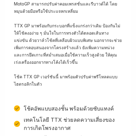
MotoGP สามารถปรับค่าคอมเพรสชั่นและรีบาวด์ได้ โดย
หมุนด้วยมือหรือใช้ประแจหกเหลี่ยม
TTX GP มาพร้อมกับกระบอกที่แข็งแกร่งกว่าเดิม ป้องกันไม่
ให้โช้คงอง่าย ๆ มั่นใจในการทรงตัวได้ตลอดเส้นทาง
แข่งขัน ด้วยวาล์วโช้คที่เคลือบผิวแบบพิเศษ นอกจากจะช่วย
เพิ่มการตอบสนองจากโครงสร้างแล้ว ยังเพิ่มความหน่วง
และการยึดเกาะที่สม่ำเสมอเมื่อใช้ความเร็วสูงด้วย ให้คุณ
เร่งเครื่องออกจากทางโค้งได้เร็วขึ้น
โช้ค TTX GP เวอร์ชันนี้ มาพร้อมตัวปรับค่าพรีโหลดแบบ
ไฮดรอลิกในตัว
โช้คอัพแบบสองชั้น พร้อมด้วยซับแทงค์
เทคโนโลยี TTX ช่วยลดความเสี่ยงของ
การเกิดโพรงอากาศ