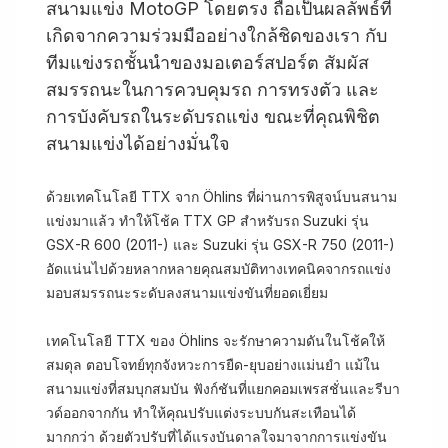
สนามแข่ง MotoGP โดยตรง ถือเป็นผลลัพธ์ที่
เกิดจากความร่วมมืออย่างใกล้ชิดของเรา กับ
ทีมแข่งรถชั้นนำของมอเตอร์สปอร์ต สัมผัส
สมรรถนะในการควบคุมรถ การทรงตัว และ
การบังคับรถในระดับรถแข่ง ขณะที่คุณพิชิต
สนามแข่งได้อย่างมั่นใจ
ด้วยเทคโนโลยี TTX จาก Öhlins ที่ผ่านการพิสูจน์บนสนาม
แข่งมาแล้ว ทำให้โช้ค TTX GP สำหรับรถ Suzuki รุ่น
GSX-R 600 (2011-) และ Suzuki รุ่น GSX-R 750 (2011-)
อัดแน่นไปด้วยหลากหลายคุณสมบัติทางเทคนิคจากรถแข่ง
มอบสมรรถนะระดับลงสนามแข่งขันที่ยอดเยี่ยม
เทคโนโลยี TTX ของ Öhlins จะรักษาความดันในโช้คให้
สมดุล ตอบโจทย์ทุกจังหวะการยืด-ยุบอย่างแม่นยำ แม้ใน
สนามแข่งที่สมบุกสมบัน ฟังก์ชันที่แยกคอมเพรสชั่นและรีบา
วด์ออกจากกัน ทำให้คุณปรับแต่งระบบกันสะเทือนได้
มากกว่า ด้วยตัวปรับที่ได้แรงบันดาลใจมาจากการแข่งขัน