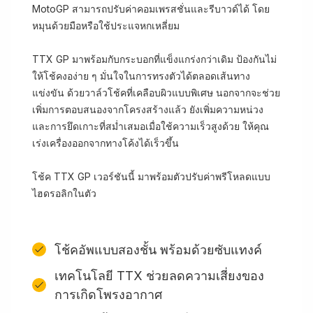
MotoGP สามารถปรับค่าคอมเพรสชั่นและรีบาวด์ได้ โดย
หมุนด้วยมือหรือใช้ประแจหกเหลี่ยม
TTX GP มาพร้อมกับกระบอกที่แข็งแกร่งกว่าเดิม ป้องกันไม่
ให้โช้คงอง่าย ๆ มั่นใจในการทรงตัวได้ตลอดเส้นทาง
แข่งขัน ด้วยวาล์วโช้คที่เคลือบผิวแบบพิเศษ นอกจากจะช่วย
เพิ่มการตอบสนองจากโครงสร้างแล้ว ยังเพิ่มความหน่วง
และการยึดเกาะที่สม่ำเสมอเมื่อใช้ความเร็วสูงด้วย ให้คุณ
เร่งเครื่องออกจากทางโค้งได้เร็วขึ้น
โช้ค TTX GP เวอร์ชันนี้ มาพร้อมตัวปรับค่าพรีโหลดแบบ
ไฮดรอลิกในตัว
โช้คอัพแบบสองชั้น พร้อมด้วยซับแทงค์
เทคโนโลยี TTX ช่วยลดความเสี่ยงของ
การเกิดโพรงอากาศ