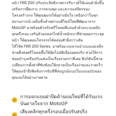
หน้า FKR 200 ปรับประสิทธิภาพการรีบาวด์ให้แม่นยำยิ่งขึ้น
เสริมการยึดเกาะ การควบคุม และความเสถียรของ
โครงสร้างรถ ให้คุณคุมรถได้อย่างมั่นใจ เหนือกว่าในทุก
สถานการณ์ เหนือชั้นด้วยฝาบนดีไซน์ใหม่ที่พัฒนาจาก
MotoGP มาพร้อมตัวปรับพรีโหลดที่แม่นยำด้วยระบบคลิก
ทุกครึ่งรอบ เสริมด้วยปลอกไกด์น้ำหนักเบาที่ช่วยลดภาระชุด
หน้า ให้คุณคอนโทรลรถได้คล่องตัวยิ่งกว่าเดิม
ไส้โช้ค FKR 200 Series มาพร้อมวงแหวนนำแบบแม่เหล็ก
ช่วยดึงท่อพรีโหลดขึ้นให้อัตโนมัติเมื่อถอดสปริง ช่วยให้การ
ซ่อมบำรุงหรือปรับแต่งเป็นเรื่องง่ายกว่าที่เคย ฟังก์ชันนี้ช่วย
เปลี่ยนการตั้งค่าที่ซับซ้อนให้กลายเป็นเรื่องง่ายและรวดเร็ว
ให้คุณเข้าถึงฟิลลิ่งการขับขี่ที่สมบูรณ์แบบในแบบฉบับของ
คุณเองได้อย่างง่ายดาย
การออกแบบฝาปิดด้านบนใหม่ที่ได้รับแรง
บันดาลใจจาก MotoGP
เสียงคลิกทุกครึ่งรอบเมื่อปรับสปริง