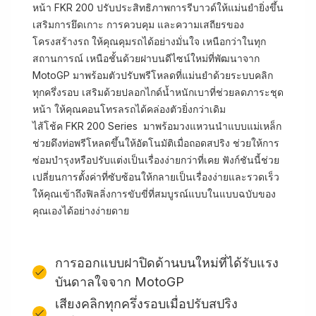
หน้า FKR 200 ปรับประสิทธิภาพการรีบาวด์ให้แม่นยำยิ่งขึ้น
เสริมการยึดเกาะ การควบคุม และความเสถียรของ
โครงสร้างรถ ให้คุณคุมรถได้อย่างมั่นใจ เหนือกว่าในทุก
สถานการณ์ เหนือชั้นด้วยฝาบนดีไซน์ใหม่ที่พัฒนาจาก
MotoGP มาพร้อมตัวปรับพรีโหลดที่แม่นยำด้วยระบบคลิก
ทุกครึ่งรอบ เสริมด้วยปลอกไกด์น้ำหนักเบาที่ช่วยลดภาระชุด
หน้า ให้คุณคอนโทรลรถได้คล่องตัวยิ่งกว่าเดิม
ไส้โช้ค FKR 200 Series มาพร้อมวงแหวนนำแบบแม่เหล็ก
ช่วยดึงท่อพรีโหลดขึ้นให้อัตโนมัติเมื่อถอดสปริง ช่วยให้การ
ซ่อมบำรุงหรือปรับแต่งเป็นเรื่องง่ายกว่าที่เคย ฟังก์ชันนี้ช่วย
เปลี่ยนการตั้งค่าที่ซับซ้อนให้กลายเป็นเรื่องง่ายและรวดเร็ว
ให้คุณเข้าถึงฟิลลิ่งการขับขี่ที่สมบูรณ์แบบในแบบฉบับของ
คุณเองได้อย่างง่ายดาย
การออกแบบฝาปิดด้านบนใหม่ที่ได้รับแรง
บันดาลใจจาก MotoGP
เสียงคลิกทุกครึ่งรอบเมื่อปรับสปริง