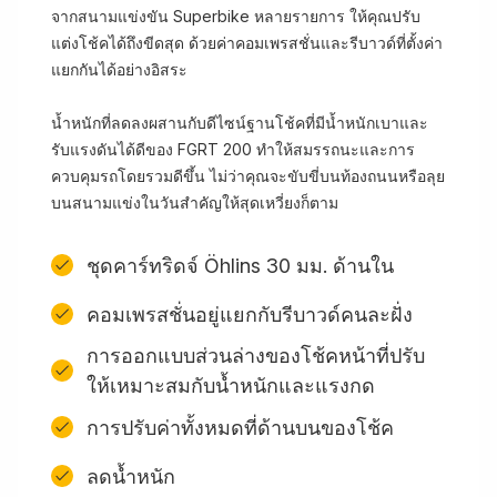
จากสนามแข่งขัน Superbike หลายรายการ ให้คุณปรับ
แต่งโช้คได้ถึงขีดสุด ด้วยค่าคอมเพรสชั่นและรีบาวด์ที่ตั้งค่า
แยกกันได้อย่างอิสระ
น้ำหนักที่ลดลงผสานกับดีไซน์ฐานโช้คที่มีน้ำหนักเบาและ
รับแรงดันได้ดีของ FGRT 200 ทำให้สมรรถนะและการ
ควบคุมรถโดยรวมดีขึ้น ไม่ว่าคุณจะขับขี่บนท้องถนนหรือลุย
บนสนามแข่งในวันสำคัญให้สุดเหวี่ยงก็ตาม
ชุดคาร์ทริดจ์ Öhlins 30 มม. ด้านใน
คอมเพรสชั่นอยู่แยกกับรีบาวด์คนละฝั่ง
การออกแบบส่วนล่างของโช้คหน้าที่ปรับ
ให้เหมาะสมกับน้ำหนักและแรงกด
การปรับค่าทั้งหมดที่ด้านบนของโช้ค
ลดน้ำหนัก