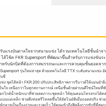
่ได้รับแรงบันดาลใจจากสนามแข่ง ได้รวมเทคโนโลยีชั้นน
 ไส้โช้ค FKR Supersport ที่พัฒนาขึ้นสำหรับการแข่งขันร
ด้ สำหรับนักบิดที่ต้องการสมรรถนะและการควบคุมชั้นยอดจ
า Supersport รุ่นใหม่ล่าสุด ด้วยเทคโนโลยี TTX ระดับสนามแข่
บขี่
มแข่ง ชุดไส้หน้า FKR 200 ปรับประสิทธิภาพการรีบาวด์ให้แม่นยำย
ั่นใจ เหนือกว่าในทุกสถานการณ์ เหนือชั้นด้วยฝาบนดีไซน์ใหม่ที
อกไกด์น้ำหนักเบาที่ช่วยลดภาระชุดหน้า ให้คุณคอนโทรลรถได้คล่อง
ม่เหล็ก ช่วยดึงท่อพรีโหลดขึ้นให้อัตโนมัติเมื่อถอดสปริง ช่วยให
ซ้อนให้กลายเป็นเรื่องง่ายและรวดเร็ว ให้คุณเข้าถึงฟิลลิ่งการขับขี่