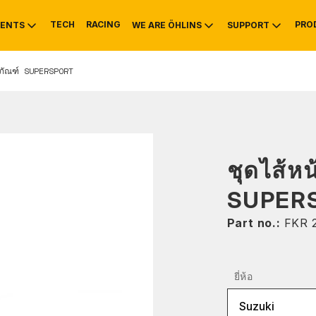
TECH
RACING
PRO
ENTS
WE ARE ÖHLINS
SUPPORT
ตภัณฑ์ SUPERSPORT
OTIVE
RS
NTY
MOUNTAIN BIKE
HISTORY
SERVICE INFO & 
ชุดไส้ห
SUPER
Part no.:
FKR 
ยี่ห้อ
Suzuki