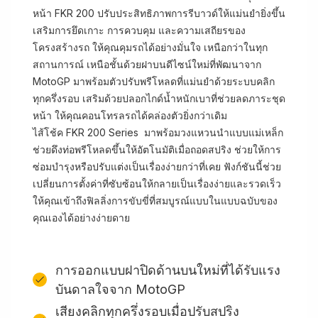
หน้า FKR 200 ปรับประสิทธิภาพการรีบาวด์ให้แม่นยำยิ่งขึ้น
เสริมการยึดเกาะ การควบคุม และความเสถียรของ
โครงสร้างรถ ให้คุณคุมรถได้อย่างมั่นใจ เหนือกว่าในทุก
สถานการณ์ เหนือชั้นด้วยฝาบนดีไซน์ใหม่ที่พัฒนาจาก
MotoGP มาพร้อมตัวปรับพรีโหลดที่แม่นยำด้วยระบบคลิก
ทุกครึ่งรอบ เสริมด้วยปลอกไกด์น้ำหนักเบาที่ช่วยลดภาระชุด
หน้า ให้คุณคอนโทรลรถได้คล่องตัวยิ่งกว่าเดิม
ไส้โช้ค FKR 200 Series มาพร้อมวงแหวนนำแบบแม่เหล็ก
ช่วยดึงท่อพรีโหลดขึ้นให้อัตโนมัติเมื่อถอดสปริง ช่วยให้การ
ซ่อมบำรุงหรือปรับแต่งเป็นเรื่องง่ายกว่าที่เคย ฟังก์ชันนี้ช่วย
เปลี่ยนการตั้งค่าที่ซับซ้อนให้กลายเป็นเรื่องง่ายและรวดเร็ว
ให้คุณเข้าถึงฟิลลิ่งการขับขี่ที่สมบูรณ์แบบในแบบฉบับของ
คุณเองได้อย่างง่ายดาย
การออกแบบฝาปิดด้านบนใหม่ที่ได้รับแรง
บันดาลใจจาก MotoGP
เสียงคลิกทุกครึ่งรอบเมื่อปรับสปริง