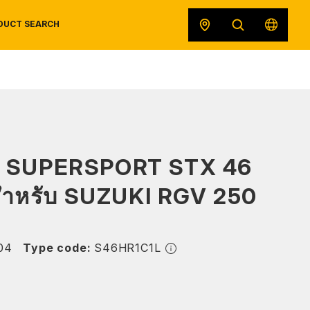
DUCT SEARCH
SAFETY DATA SHEETS
RECALLS
ORIGINAL EQUIPMENT
 SUPERSPORT STX 46
สำหรับ SUZUKI RGV 250
04
Type code:
S46HR1C1L