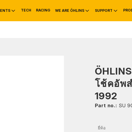
TECH
RACING
PRO
ENTS
WE ARE ÖHLINS
SUPPORT
OTIVE
RS
NTY
MOUNTAIN BIKE
HISTORY
SERVICE INFO & 
ÖHLINS
โช้คอัพ
1992
Part no.:
SU 9
ยี่ห้อ