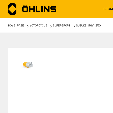
SEGM
HOME PAGE
MOTORCYCLE
SUPERSPORT
SUZUKI RGV 250
MOTORCYCLE
NEWS
MANUALS
AUTOM
CAREE
WARRA