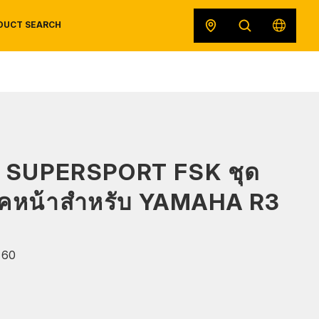
DUCT SEARCH
SAFETY DATA SHEETS
RECALLS
ORIGINAL EQUIPMENT
 SUPERSPORT FSK ชุด
้คหน้าสำหรับ YAMAHA R3
160