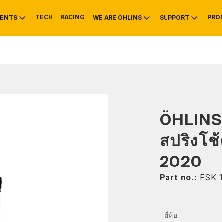
TECH
RACING
PRO
ENTS
WE ARE ÖHLINS
SUPPORT
OTIVE
RS
NTY
MOUNTAIN BIKE
HISTORY
SERVICE INFO & 
ÖHLINS
สปริงโช
2020
Part no.:
FSK 
ยี่ห้อ