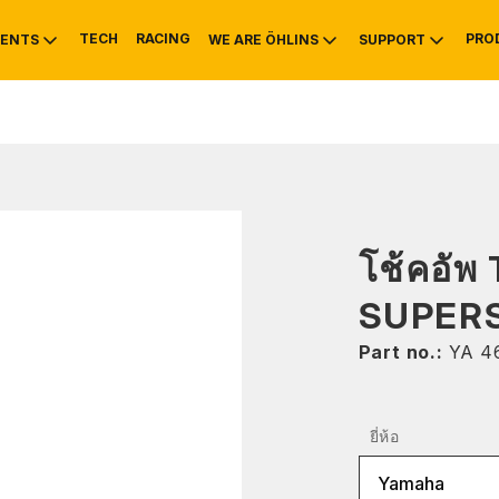
TECH
RACING
PRO
ENTS
WE ARE ÖHLINS
SUPPORT
OTIVE
RS
NTY
MOUNTAIN BIKE
HISTORY
SERVICE INFO & 
โช้คอัพ
SUPER
Part no.:
YA 4
ยี่ห้อ
Yamaha