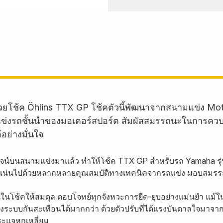
้วยโช้ค Öhlins TTX GP โช้คตัวนี้พัฒนาจากสนามแข่ง Mot
มแข่งรถชั้นนำของมอเตอร์สปอร์ต สัมผัสสมรรถนะในการคว
อย่างมั่นใจ
ิสูจน์บนสนามแข่งมาแล้ว ทำให้โช้ค TTX GP สำหรับรถ Yamaha รุ
ัดแน่นไปด้วยหลากหลายคุณสมบัติทางเทคนิคจากรถแข่ง มอบสมรรถ
นโช้คให้สมดุล ตอบโจทย์ทุกจังหวะการยืด-ยุบอย่างแม่นยำ แม้ใน
ต่งระบบกันสะเทือนได้มากกว่า ด้วยตัวปรับที่ได้แรงบันดาลใจมา
ประแจหกเหลี่ยม