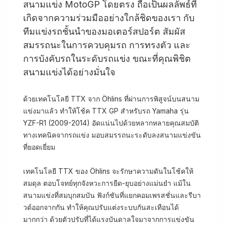
สนามแข่ง MotoGP โดยตรง ถือเป็นผลลัพธ์ที่
เกิดจากความร่วมมืออย่างใกล้ชิดของเรา กับ
ทีมแข่งรถชั้นนำของมอเตอร์สปอร์ต สัมผัส
สมรรถนะในการควบคุมรถ การทรงตัว และ
การบังคับรถในระดับรถแข่ง ขณะที่คุณพิชิต
สนามแข่งได้อย่างมั่นใจ
ด้วยเทคโนโลยี TTX จาก Öhlins ที่ผ่านการพิสูจน์บนสนาม
แข่งมาแล้ว ทำให้โช้ค TTX GP สำหรับรถ Yamaha รุ่น
YZF-R1 (2009-2014) อัดแน่นไปด้วยหลากหลายคุณสมบัติ
ทางเทคนิคจากรถแข่ง มอบสมรรถนะระดับลงสนามแข่งขัน
ที่ยอดเยี่ยม
เทคโนโลยี TTX ของ Öhlins จะรักษาความดันในโช้คให้
สมดุล ตอบโจทย์ทุกจังหวะการยืด-ยุบอย่างแม่นยำ แม้ใน
สนามแข่งที่สมบุกสมบัน ฟังก์ชันที่แยกคอมเพรสชั่นและรีบา
วด์ออกจากกัน ทำให้คุณปรับแต่งระบบกันสะเทือนได้
มากกว่า ด้วยตัวปรับที่ได้แรงบันดาลใจมาจากการแข่งขัน