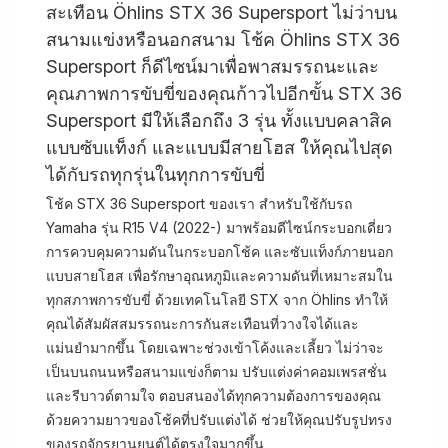
สะเทือน Öhlins STX 36 Supersport ไม่ว่าบน
สนามแข่งหรือนอกสนาม โช้ค Öhlins STX 36
Supersport ก็ดีไซน์มาเพื่อพาสมรรถนะและ
คุณภาพการขับขี่ของคุณก้าวไปอีกขั้น STX 36
Supersport มีให้เลือกถึง 3 รุ่น ทั้งแบบคลาสิค
แบบซับแท็งก์ และแบบมีสายโฮส ให้คุณไปสุด
ได้กับรถทุกรุ่นในทุกการขับขี่
โช้ค STX 36 Supersport ของเรา สำหรับใช้กับรถ
Yamaha รุ่น R15 V4 (2022-) มาพร้อมดีไซน์กระบอกเดี่ยว
การควบคุมความดันในกระบอกโช้ค และซับแท็งก์ภายนอก
แบบสายโฮส เพื่อรักษาอุณหภูมิและความดันที่เหมาะสมใน
ทุกสภาพการขับขี่ ด้วยเทคโนโลยี STX จาก Öhlins ทำให้
คุณได้สัมผัสสมรรถนะการกันสะเทือนที่วางใจได้และ
แม่นยำมากขึ้น โดยเฉพาะช่วงเข้าโค้งและเลี้ยว ไม่ว่าจะ
เป็นบนถนนหรือสนามแข่งก็ตาม ปรับแต่งค่าคอมเพรสชั่น
และรีบาวด์ตามใจ ตอบสนองได้ทุกความต้องการของคุณ
ด้วยความยาวของโช้คที่ปรับแต่งได้ ช่วยให้คุณปรับรูปทรง
ของรถจักรยานยนต์ได้ตรงใจมากขึ้น