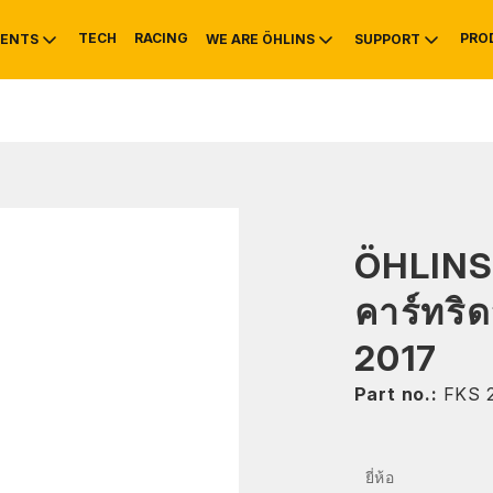
TECH
RACING
PRO
ENTS
WE ARE ÖHLINS
SUPPORT
OTIVE
RS
NTY
MOUNTAIN BIKE
HISTORY
SERVICE INFO & 
ÖHLINS
คาร์ทริ
2017
Part no.:
FKS 
ยี่ห้อ