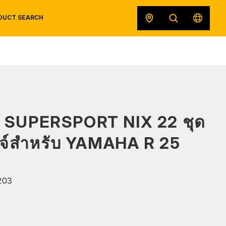
DUCT SEARCH
SAFETY DATA SHEETS
RECALLS
ORIGINAL EQUIPMENT
 SUPERSPORT NIX 22 ชุด
ดจ์สำหรับ YAMAHA R 25
203