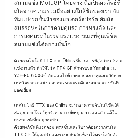
สนามแข่ง MotoGP โดยตรง ถือเป็นผลลัพธ์ที่
เกิดจากความร่วมมืออย่างใกล้ชิดของเรา กับ
ทีมแข่งรถชั้นนำของมอเตอร์สปอร์ต สัมผัส
สมรรถนะในการควบคุมรถ การทรงตัว และ
การบังคับรถในระดับรถแข่ง ขณะที่คุณพิชิต
สนามแข่งได้อย่างมั่นใจ
ด้วยเทคโนโลยี TTX จาก Öhlins ที่ผ่านการพิสูจน์บนสนาม
แข่งมาแล้ว ทำให้โช้ค TTX GP สำหรับรถ Yamaha รุ่น
YZF-R6 (2006-) อัดแน่นไปด้วยหลากหลายคุณสมบัติทาง
เทคนิคจากรถแข่ง มอบสมรรถนะระดับลงสนามแข่งขันที่
ยอดเยี่ยม
เทคโนโลยี TTX ของ Öhlins จะรักษาความดันในโช้คให้
สมดุล ตอบโจทย์ทุกจังหวะการยืด-ยุบอย่างแม่นยำ แม้ใน
สนามแข่งที่สมบุกสมบัน
ด้วยฟังก์ชันที่แยกคอมเพรสชั่นและรีบาวด์ออกจากกันใน
TTX GP ให้คุณปรับแต่งระบบกันสะเทือนได้ตรงใจกับตัว