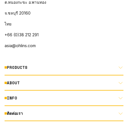
ต.หนองกะขะ อ.พานทอง
จ.ชลบุรี 20160
ไทย
+66 (0)38 212 291
asia@ohlins.com
PRODUCTS
ABOUT
MOTORCYCLE
AUTOMOTIVE
INFO
ABOUT US
MOUNTAIN BIKE
RACING
ติดต่อเรา
DOCUMENT LIBRARY
DEALER LOCATOR
PRODUCT SEARCH