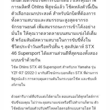
เด่นด้วยดีไซน์โช้คกระบอกเดี่ยว และคุณภาพ
การผลิตที่ Öhlins พิสูจน์แล้ว โช้คหลังตัวนี้เป็น
ตัวเลือกอเนกประสงค์ สำหรับนักบิดที่ต้องการ
ทั้งความสบายและสมรรถนะสูงสุดจากรถ
จักรยานยนต์ เพิ่มสมรรถนะการเข้าโค้งอย่าง
มั่นใจ ให้คุณวาดลวดลายบนสนามแข่งได้เต็ม
ที่ พร้อมสัมผัสความสบายในการขับขี่ทั้งใน
ชีวิตประจำวันหรือทริปสั้น ๆ สุดสัปดาห์ STX
46 Supersport ได้ผสานส่วนดีที่สุดของทั้งสอง
แบบเข้าด้วยกัน
โช้ค Öhlins STX 46 Supersport สำหรับรถ Yamaha รุ่น
YZF-R7 (2022-) มากับดีไซน์กระบอกเดี่ยว STX ที่ผ่านการ
พิสูจน์แล้ว การควบคุมความดันในกระบอกโช้ค และซับแท็
งก์ภายใน
ด้วยค่ารีบาวด์ที่ปรับแต่งได้ตามใจ ตอบสนองได้ทุกสไตล์การ
ขับขี่ของคุณ ไม่ว่าจะลุยสนามแข่งหรือขี่ไปทำงานก็ตาม ตัว
โช้คยังมาพร้อมตัวปรับพรีโหลดไฮดรอลิกแบบสายโฮส ให้