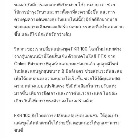
ของสปริงมีการออกแบบที่เรียบง่าย ใช้งานง่ายกว่า ช่วย
ให้การบำรุงรักษาและการตั้งค่าที่สะดวกยิ่งขึ้น และการ
ควบคุมความดันของสปริงแบบใหม่นี้ยังมีข้อดีอีกมากมาย
ช่วยลดความเสี่ยงของแก๊สรั่ว มอบสมรรถนะที่สม่ำเสมอมาก
ขึ้น และดีไซน์กะทัดรัดกว่าเดิม
วิศวกรของเราเปลี่ยนแปลงชุด FKR 100 โฉมใหม่ แตกต่าง
จากรุ่นก่อนหน้านี้โดยสิ้นเชิง ด้วยเทคโนโลยี TTX จาก
Öhlins ที่ผ่านการพิสูจน์บนสนามแข่งมาแล้ว ลูกสูบดีไซน์
ใหม่และแกนลูกสูบขนาด 8 มิลลิเมตร ช่วยลดแรงดันสะสม
เพื่อให้ตอบสนองความหน่วงได้เร็วขึ้น ช่วยให้ได้คุณสมบัติ
ความหน่วงแบบแปรผันตรง ซึ่งมีตัวเลือกในการปรับแต่ง
มากขึ้น เพิ่มการยึดเกาะและการซับแรงกระแทก ในขณะ
เดียวกันก็เพิ่มการทรงตัวของโครงสร้างด้วย
FKR 100 ยังไวต่อการเปลี่ยนแปลงของแผ่นชิม ให้คุณปรับ
แต่งชุดไส้หน้าตามใจได้ง่ายขึ้น ตอบสนองได้ทุกสภาพการ
ขับขี่