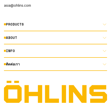
asia@ohlins.com
PRODUCTS
ABOUT
MOTORCYCLE
AUTOMOTIVE
INFO
ABOUT US
MOUNTAIN BIKE
RACING
ติดต่อเรา
DOCUMENT LIBRARY
DEALER LOCATOR
PRODUCT SEARCH
INSTAGRAM
TERMS AND CONDITIONS
TECHNOLOGY
PRIVACY STATEMENT
FACEBOOK
ORIGINAL EQUIPMENT
YOUTUBE
QUALITY & SUSTAINBILITY